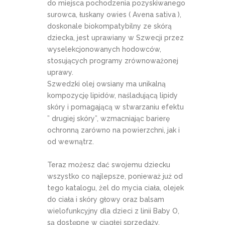
do miejsca pochodzenia pozyskiwanego
surowca, łuskany owies ( Avena sativa ),
doskonale biokompatybilny ze skórą
dziecka, jest uprawiany w Szwecji przez
wyselekcjonowanych hodowców,
stosujących programy zrównoważonej
uprawy.
Szwedzki olej owsiany ma unikalną
kompozycję lipidów, naśladującą lipidy
skóry i pomagającą w stwarzaniu efektu
” drugiej skóry”, wzmacniając barierę
ochronną zarówno na powierzchni, jak i
od wewnątrz.
Teraz możesz dać swojemu dziecku
wszystko co najlepsze, ponieważ już od
tego katalogu, żel do mycia ciała, olejek
do ciała i skóry głowy oraz balsam
wielofunkcyjny dla dzieci z linii Baby O,
są dostępne w ciągłej sprzedaży.