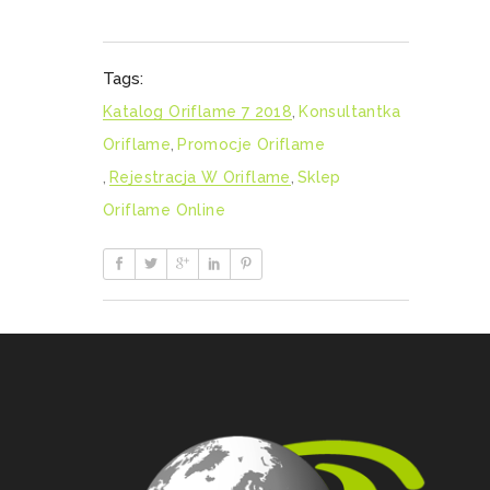
Tags:
Katalog Oriflame 7 2018
,
Konsultantka
Oriflame
,
Promocje Oriflame
,
Rejestracja W Oriflame
,
Sklep
Oriflame Online