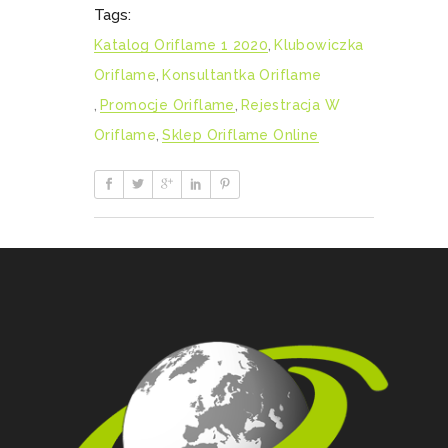
Tags:
Katalog Oriflame 1 2020
,
Klubowiczka
Oriflame
,
Konsultantka Oriflame
,
Promocje Oriflame
,
Rejestracja W
Oriflame
,
Sklep Oriflame Online