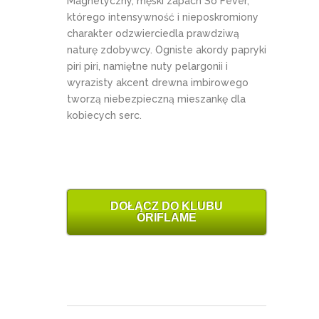
Magnetyczny, męski zapach So Fever,
którego intensywność i nieposkromiony
charakter odzwierciedla prawdziwą
naturę zdobywcy. Ogniste akordy papryki
piri piri, namiętne nuty pelargonii i
wyrazisty akcent drewna imbirowego
tworzą niebezpieczną mieszankę dla
kobiecych serc.
DOŁĄCZ DO KLUBU
ORIFLAME