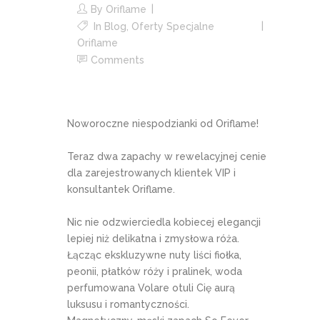
By
Oriflame
In
Blog
,
Oferty Specjalne
Oriflame
Comments
Noworoczne niespodzianki od Oriflame!
Teraz dwa zapachy w rewelacyjnej cenie
dla zarejestrowanych klientek VIP i
konsultantek Oriflame.
Nic nie odzwierciedla kobiecej elegancji
lepiej niż delikatna i zmysłowa róża.
Łącząc ekskluzywne nuty liści fiołka,
peonii, płatków róży i pralinek, woda
perfumowana Volare otuli Cię aurą
luksusu i romantyczności.