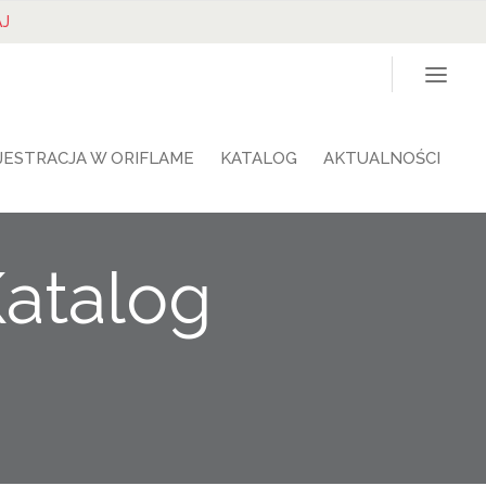
J
JESTRACJA W ORIFLAME
KATALOG
AKTUALNOŚCI
Katalog