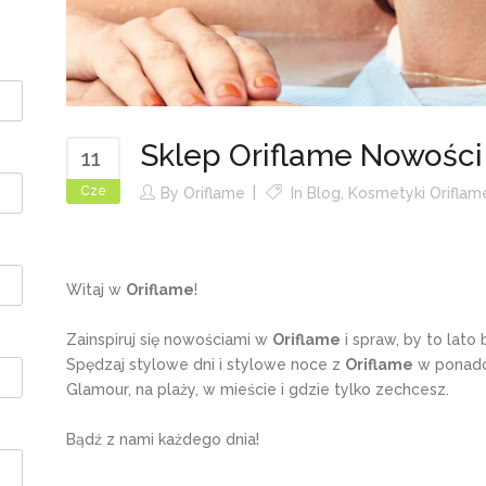
Sklep Oriflame Nowości
11
Cze
By
Oriflame
In
Blog
,
Kosmetyki Oriflam
Witaj w
Oriflame
!
Zainspiruj się nowościami w
Oriflame
i spraw, by to lato
Spędzaj stylowe dni i stylowe noce z
Oriflame
w ponadc
Glamour, na plaży, w mieście i gdzie tylko zechcesz.
Bądź z nami każdego dnia!