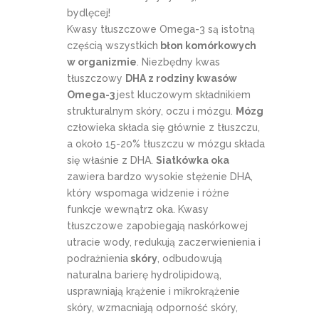
bydlęcej!
Kwasy tłuszczowe Omega-3 są istotną
częścią wszystkich
błon komórkowych
w organizmie
. Niezbędny kwas
tłuszczowy
DHA z rodziny kwasów
Omega-3
jest kluczowym składnikiem
strukturalnym skóry, oczu i mózgu.
Mózg
człowieka składa się głównie z tłuszczu,
a około 15-20% tłuszczu w mózgu składa
się właśnie z DHA.
Siatkówka oka
zawiera bardzo wysokie stężenie DHA,
który wspomaga widzenie i różne
funkcje wewnątrz oka. Kwasy
tłuszczowe zapobiegają naskórkowej
utracie wody, redukują zaczerwienienia i
podrażnienia
skóry
, odbudowują
naturalna barierę hydrolipidową,
usprawniają krążenie i mikrokrążenie
skóry, wzmacniają odporność skóry,