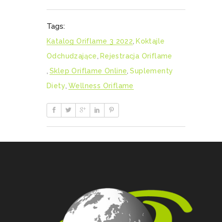
Tags:
Katalog Oriflame 3 2022
,
Koktajle
Odchudzające
,
Rejestracja Oriflame
,
Sklep Oriflame Online
,
Suplementy
Diety
,
Wellness Oriflame