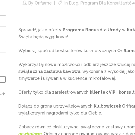
By
Oriflame
In
Blog
,
Program Dla Konsultantów
Sprawdź, jakie oferty
Programu Bonus dla Urody
w
Kat
Święta będą wyjątkowe!
Wybieraj spośród bestsellerów kosmetycznych
Oriflam
Wykorzystaj nowe możliwości i odbierz jeszcze więcej n
świąteczna zastawa kawowa
, wykonana z wysokiej jak
zmywarce i używania w kuchence mikrofalowej.
Oferty tylko dla zarejestrowanych
klientek VIP
i
konsult
uję
Dołącz do grona uprzywilejowanych
Klubowiczek Orifl
wyjątkowymi nagrodami tylko dla Ciebie.
Zobacz również ekskluzywne, świąteczne zestawy upomin
powitalnym
. Odbierz nagrodę gwarantowaną wraz z da