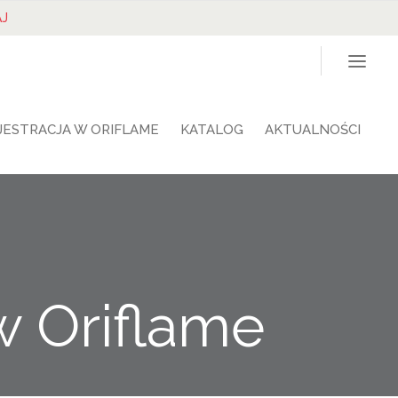
J
JESTRACJA W ORIFLAME
KATALOG
AKTUALNOŚCI
w Oriflame