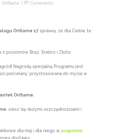
 Oriflame
Comments
alogu Oriflame 17
sprawią, że dla Ciebie te
e
z poziomów Brąz, Srebro i Złoto.
agród! Nagrodą specjalną Programu jest
ości porcelany, przystosowana do mycia w
antek Oriflame
.
ame
, ciesz się dużymi oszczędnościami i
kowe dla niej i dla niego w
programie
rmową dostawą.