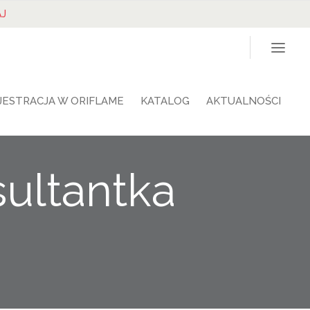
J
JESTRACJA W ORIFLAME
KATALOG
AKTUALNOŚCI
ultantka