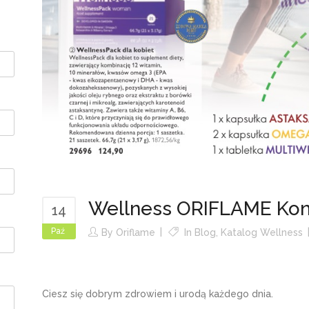
Wellness ORIFLAME Kon
14
Paź
By
Oriflame
In
Blog
,
Katalog Wellness
Ciesz się dobrym zdrowiem i urodą każdego dnia.