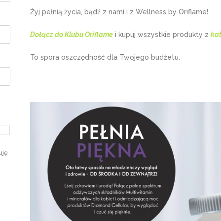
Żyj pełnią życia, bądź z nami i z Wellness by Oriflame!
Dołącz do Klubu Oriflame
i kupuj wszystkie produkty z
ka
To spora oszczędność dla Twojego budżetu.
uję