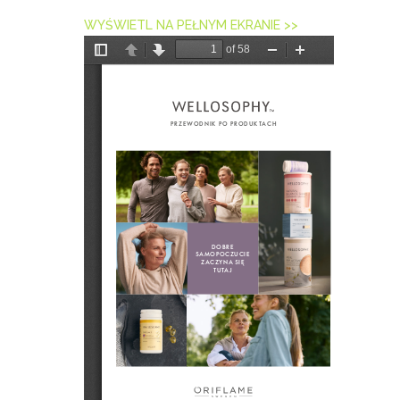
WYŚWIETL NA PEŁNYM EKRANIE >>