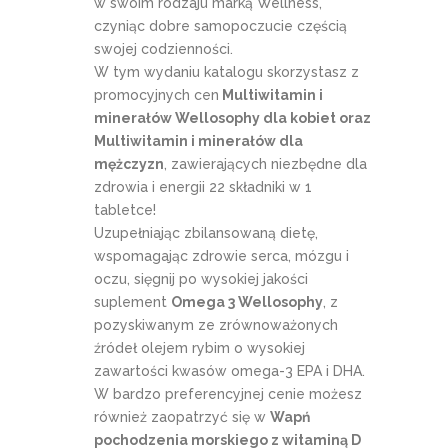
w swoim rodzaju marką Wellness,
czyniąc dobre samopoczucie częścią
swojej codzienności.
W tym wydaniu katalogu skorzystasz z
promocyjnych cen
Multiwitamin i
minerałów Wellosophy dla kobiet oraz
Multiwitamin i minerałów dla
mężczyzn
, zawierających niezbędne dla
zdrowia i energii 22 składniki w 1
tabletce!
Uzupełniając zbilansowaną dietę,
wspomagając zdrowie serca, mózgu i
oczu, sięgnij po wysokiej jakości
suplement
Omega 3 Wellosophy
, z
pozyskiwanym ze zrównoważonych
źródeł olejem rybim o wysokiej
zawartości kwasów omega-3 EPA i DHA.
W bardzo preferencyjnej cenie możesz
również zaopatrzyć się w
Wapń
pochodzenia morskiego z witaminą D