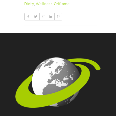
Diety
,
Wellness Oriflame