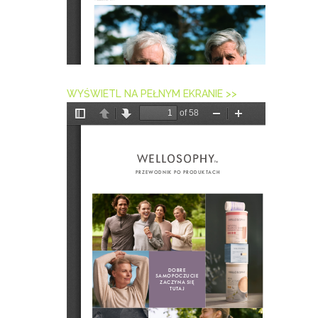
WYŚWIETL NA PEŁNYM EKRANIE >>