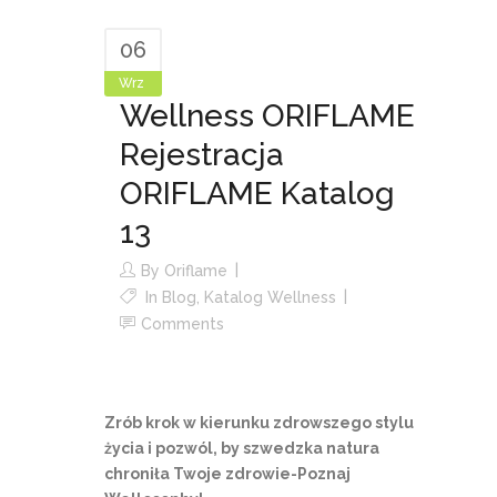
06
Wrz
Wellness ORIFLAME
Rejestracja
ORIFLAME Katalog
13
By
Oriflame
In
Blog
,
Katalog Wellness
Comments
Zrób krok w kierunku zdrowszego stylu
życia i pozwól, by szwedzka natura
chroniła Twoje zdrowie-
Poznaj