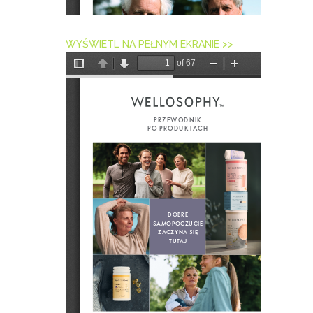
WYŚWIETL NA PEŁNYM EKRANIE >>