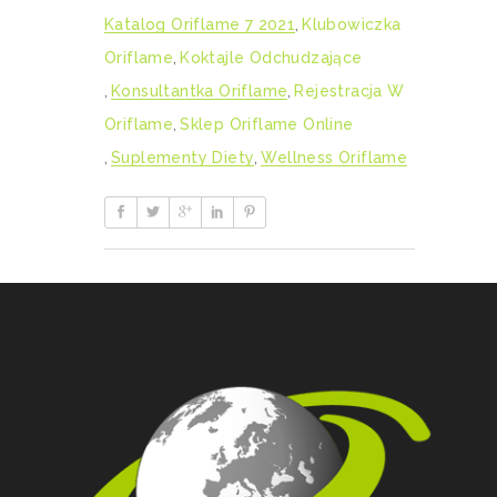
Katalog Oriflame 7 2021
,
Klubowiczka
Oriflame
,
Koktajle Odchudzające
,
Konsultantka Oriflame
,
Rejestracja W
Oriflame
,
Sklep Oriflame Online
,
Suplementy Diety
,
Wellness Oriflame