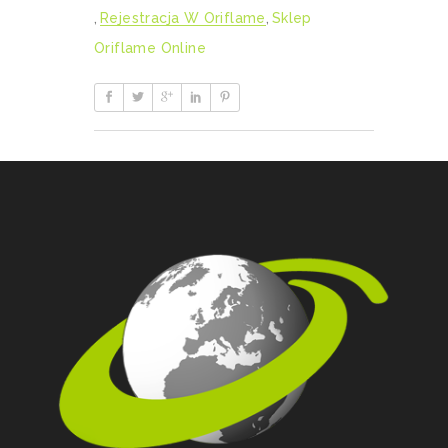
,
Rejestracja W Oriflame
,
Sklep
Oriflame Online