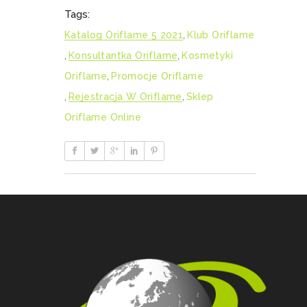
Tags:
Katalog Oriflame 5 2021
,
Klub Oriflame
,
Konsultantka Oriflame
,
Kosmetyki
Oriflame
,
Promocje Oriflame
,
Rejestracja W Oriflame
,
Sklep
Oriflame Online