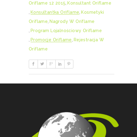
Oriflame 12 2015
,
Konsultant Oriflame
,
Konsultantka Oriflame
,
Kosmetyki
Oriflame
,
Nagrody W Oriflame
,
Program Lojalnościowy Oriflame
,
Promocje Oriflame
,
Rejestracja W
Oriflame