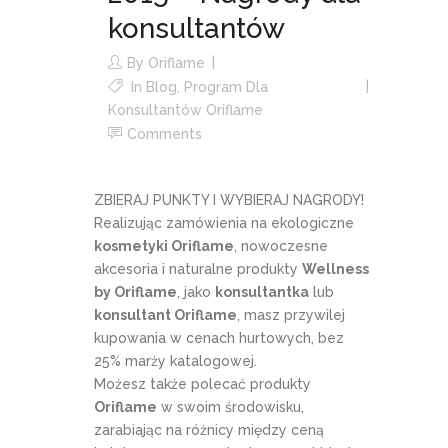
konsultantów
By
Oriflame
In
Blog
,
Program Dla
Konsultantów Oriflame
Comments
ZBIERAJ PUNKTY I WYBIERAJ NAGRODY!
Realizując zamówienia na ekologiczne
kosmetyki Oriflame
, nowoczesne
akcesoria i naturalne produkty
Wellness
by Oriflame
, jako
konsultantka
lub
konsultant Oriflame
, masz przywilej
kupowania w cenach hurtowych, bez
25% marży katalogowej.
Możesz także polecać produkty
Oriflame
w swoim środowisku,
zarabiając na różnicy między ceną