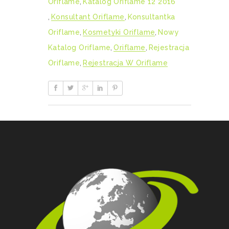
Oriflame
,
Katalog Oriflame 12 2016
,
Konsultant Oriflame
,
Konsultantka
Oriflame
,
Kosmetyki Oriflame
,
Nowy
Katalog Oriflame
,
Oriflame
,
Rejestracja
Oriflame
,
Rejestracja W Oriflame