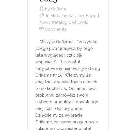
By
Oriflame
In
Aktualny Katalog
,
Blog
,
Nowy Katalog ORIFLAME
Comments
Witaj w Oriflame! "Wszystko,
czego potrzebujesz, by tego
lata wyglądać i czuć się
wspaniale" - tak został
zatytułowany najnowszy katalog
Oriflame nr 10. Wierzymy, że
znajdziesz w świetnych cenach
to co kochasz w Oriflame i bez
problemu zamówisz swoje
ulubione produkty z dowolnego
miejsca i o każdej porze.
Dziękujemy za wybranie
Oriflame, życzymy przyjemnych
zakupów i wspaniałego lata!