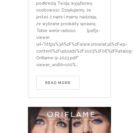
podkreślą Twoją wyjątkową
osobowość. Dziękujemy, że
jesteś z nami i mamy nadzieję,
że wybrane produkty sprawią
Tobie wiele radości. [pdfjs-
viewer
url="https%3A%2F%2Fwww.oriswiat.pl%2Fwp-
content%2Fuploads%2F2023%2F06%2FKatalog-
Oriflame-9-2023.pdf"
viewer_width=100%...
READ MORE