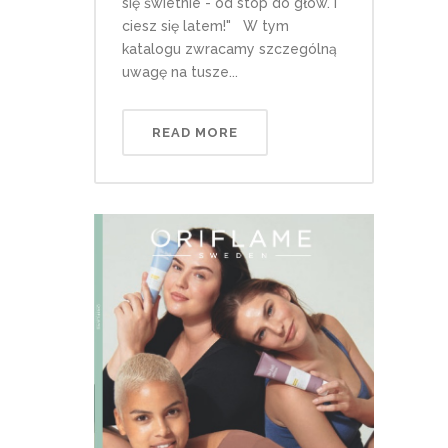
się świetnie - od stóp do głów. I
ciesz się latem!" W tym
katalogu zwracamy szczególną
uwagę na tusze...
READ MORE