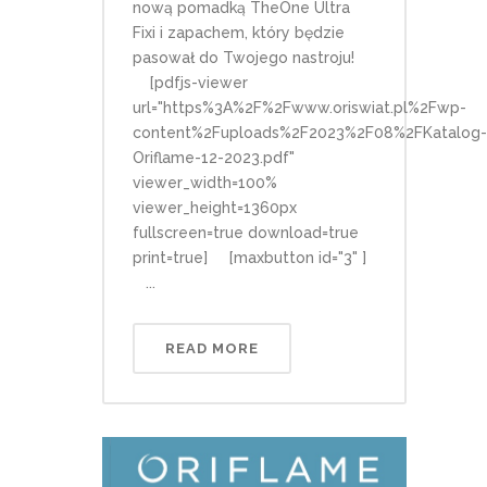
nową pomadką TheOne Ultra
Fixi i zapachem, który będzie
pasował do Twojego nastroju!
[pdfjs-viewer
url="https%3A%2F%2Fwww.oriswiat.pl%2Fwp-
content%2Fuploads%2F2023%2F08%2FKatalog-
Oriflame-12-2023.pdf"
viewer_width=100%
viewer_height=1360px
fullscreen=true download=true
print=true] [maxbutton id="3" ]
...
READ MORE