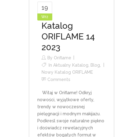
19
Wrz
Katalog
ORIFLAME 14
2023
By
Oriflame
In
Aktualny Katalog
,
Blog
,
Nowy Katalog ORIFLAME
Comments
Witaj w Oriflame! Odkryj
nowości, wyjątkowe oferty,
trendy w nowoczesnej
pielęgnacji i modnym makijażu.
Podkreśl swoje naturalne piękno
i doświadcz rewelacyjnych
efektów bogatych formuł w