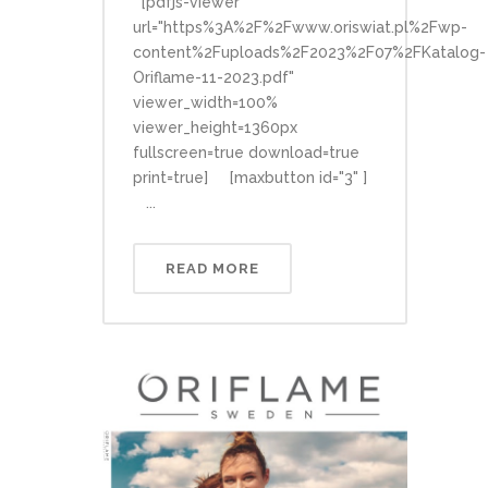
[pdfjs-viewer
url="https%3A%2F%2Fwww.oriswiat.pl%2Fwp-
content%2Fuploads%2F2023%2F07%2FKatalog-
Oriflame-11-2023.pdf"
viewer_width=100%
viewer_height=1360px
fullscreen=true download=true
print=true] [maxbutton id="3" ]
...
READ MORE