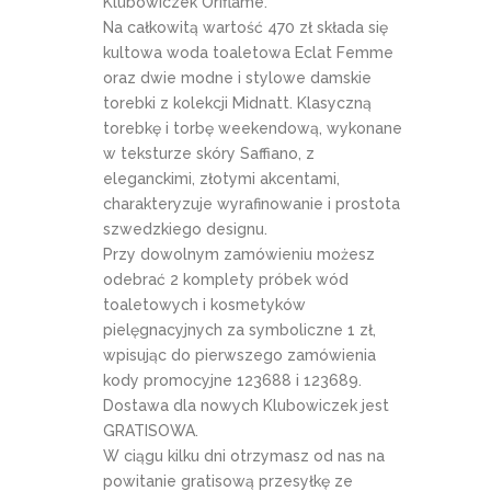
Klubowiczek Oriflame.
Na całkowitą wartość 470 zł składa się
kultowa woda toaletowa Eclat Femme
oraz dwie modne i stylowe damskie
torebki z kolekcji Midnatt. Klasyczną
torebkę i torbę weekendową, wykonane
w teksturze skóry Saffiano, z
eleganckimi, złotymi akcentami,
charakteryzuje wyrafinowanie i prostota
szwedzkiego designu.
Przy dowolnym zamówieniu możesz
odebrać 2 komplety próbek wód
toaletowych i kosmetyków
pielęgnacyjnych za symboliczne 1 zł,
wpisując do pierwszego zamówienia
kody promocyjne 123688 i 123689.
Dostawa dla nowych Klubowiczek jest
GRATISOWA.
W ciągu kilku dni otrzymasz od nas na
powitanie gratisową przesyłkę ze