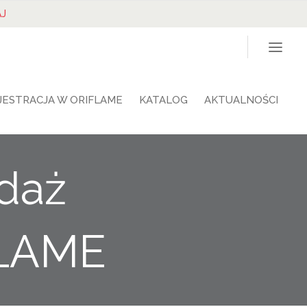
J
JESTRACJA W ORIFLAME
KATALOG
AKTUALNOŚCI
daż
FLAME