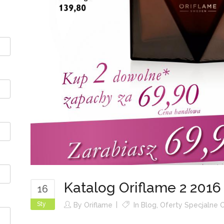
Katalog Oriflame 2 2016
16
Sty
By
Oriflame
In
Blog
,
Oferty Specjalne O