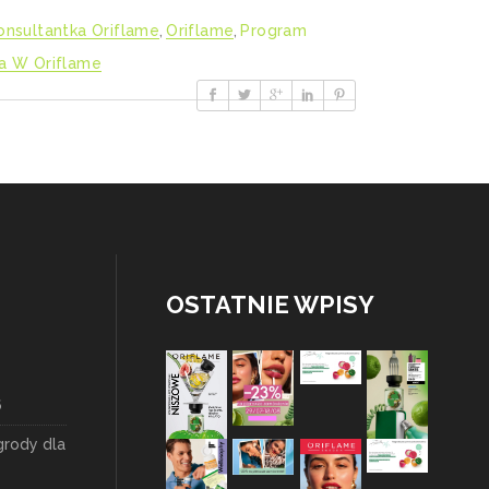
onsultantka Oriflame
,
Oriflame
,
Program
ja W Oriflame
OSTATNIE WPISY
6
grody dla