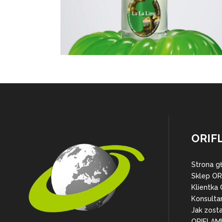
ORIF
Strona g
Sklep O
Klientka
Konsulta
Jak zost
ORIFLAM