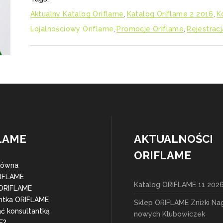
Aktualny Katalog Oriflame
,
Katalog Oriflame 2 2016
,
K
Lojalnościowy Oriflame
,
Promocje Oriflame
,
Rejestrac
LAME
AKTUALNOŚCI
ORIFLAME
łówna
RIFLAME
Katalog ORIFLAME 11 202
 ORIFLAME
ntka ORIFLAME
Sklep ORIFLAME Zniżki Na
ać konsultantką
nowych Klubowiczek
E?