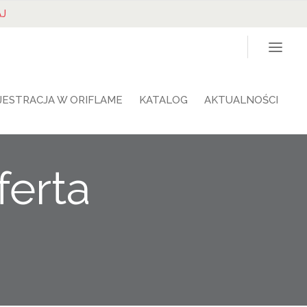
J
JESTRACJA W ORIFLAME
KATALOG
AKTUALNOŚCI
ferta