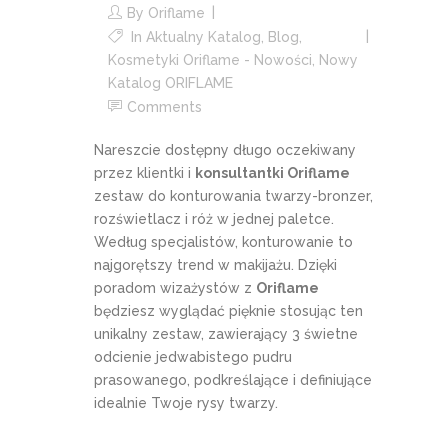
By
Oriflame
In
Aktualny Katalog
,
Blog
,
Kosmetyki Oriflame - Nowości
,
Nowy
Katalog ORIFLAME
Comments
Nareszcie dostępny długo oczekiwany
przez klientki i
konsultantki Oriflame
zestaw do konturowania twarzy-bronzer,
rozświetlacz i róż w jednej paletce.
Według specjalistów, konturowanie to
najgorętszy trend w makijażu. Dzięki
poradom wizażystów z
Oriflame
będziesz wyglądać pięknie stosując ten
unikalny zestaw, zawierający 3 świetne
odcienie jedwabistego pudru
prasowanego, podkreślające i definiujące
idealnie Twoje rysy twarzy.