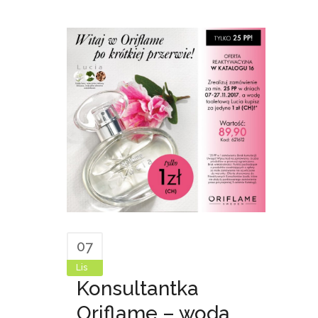
07
Lis
Konsultantka
Oriflame – woda