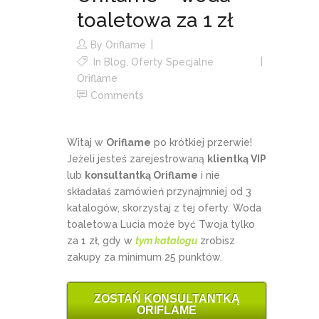
toaletowa za 1 zł
By
Oriflame
In
Blog
,
Oferty Specjalne
Oriflame
Comments
Witaj w
Oriflame
po krótkiej przerwie!
Jeżeli jesteś zarejestrowaną
klientką VIP
lub
konsultantką Oriflame
i nie
składałaś zamówień przynajmniej od 3
katalogów, skorzystaj z tej oferty. Woda
toaletowa Lucia może być Twoja tylko
za 1 zł, gdy w
tym katalogu
zrobisz
zakupy za minimum 25 punktów.
ZOSTAŃ KONSULTANTKĄ
ORIFLAME