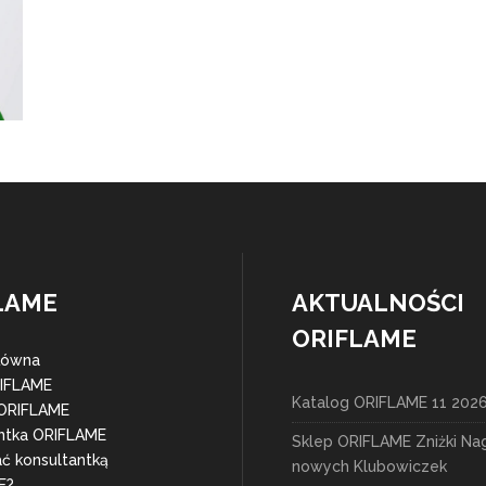
LAME
AKTUALNOŚCI
ORIFLAME
łówna
RIFLAME
Katalog ORIFLAME 11 202
 ORIFLAME
ntka ORIFLAME
Sklep ORIFLAME Zniżki Na
ać konsultantką
nowych Klubowiczek
E?