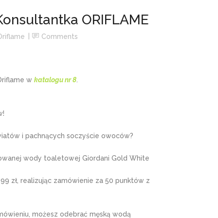
Konsultantka ORIFLAME
Oriflame
Comments
 Oriflame w
katalogu nr 8
.
w!
 kwiatów i pachnących soczyście owoców?
owanej wody toaletowej Giordani Gold White
99 zł, realizując zamówienie za 50 punktów z
amówieniu, możesz odebrać męską wodą