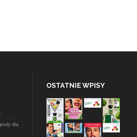
OSTATNIE WPISY
6
grody dla