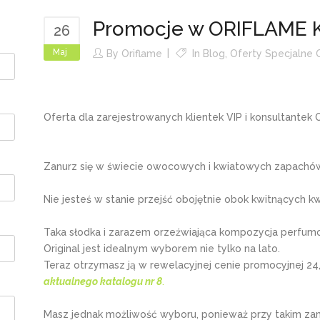
Promocje w ORIFLAME 
26
Maj
By
Oriflame
In
Blog
,
Oferty Specjalne 
Oferta dla zarejestrowanych klientek VIP i konsultantek
Zanurz się w świecie owocowych i kwiatowych zapachó
Nie jesteś w stanie przejść obojętnie obok kwitnących
Taka słodka i zarazem orzeźwiająca kompozycja perfum
Original jest idealnym wyborem nie tylko na lato.
Teraz otrzymasz ją w rewelacyjnej cenie promocyjnej 24,
aktualnego katalogu nr 8
.
Masz jednak możliwość wyboru, ponieważ przy takim z