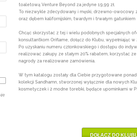
toaletową Venture Beyond za jedyne 19,99 zł.
To niezwykle zdecydowany i męski, drzewno-owocowy z
oraz dębem kalifornijskim, twardym i trwałym gatunkiem 
Chcąc skorzystać z tej i wielu podobnych specjalnych of
konsultantkom Oriflame, dołącz do Klubu, wypełniając w
Po uzyskaniu numeru członkowskiego i dostępu do indywi
realizować zakupy ze stałym 20% rabatem, korzystać ze
nagrody za realizowane zamówienia.
W tym katalogu zostały dla Ciebie przygotowane ponad
kolekcji Sandhamn, stworzonej wyłącznie dla nowych Kl
kosmetyczek i 2 modne torebki, będące upominkami w 
uję
DOŁĄCZ DO KLUBU