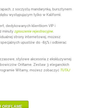
apach, z soczystą mandarynką, bursztynem
dębu występującym tylko w Kalifornii.
ert, dedykowanych klientkom VIP i
 2 minuty
zgłoszenie rejestracyjne
.
dualnej strony internetowej, możesz
 specjalnych upustów do -85% i odbierać
czasowe, stylowe akcesoria z ekskluzywnej
ubowiczów Oriflame. Zestaw 3 eleganckich
Programie Witamy, możesz zobaczyć
TUTAJ
 ORIFLAME