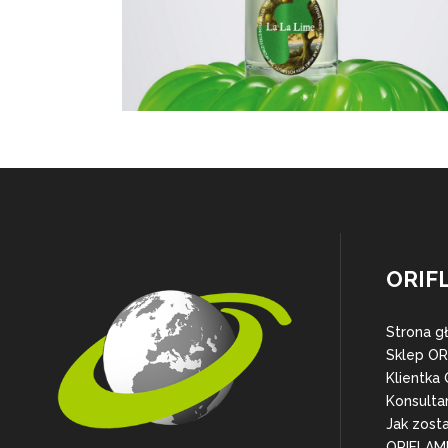
ORIF
Strona g
Sklep O
Klientka
Konsulta
Jak zost
ORIFLAM