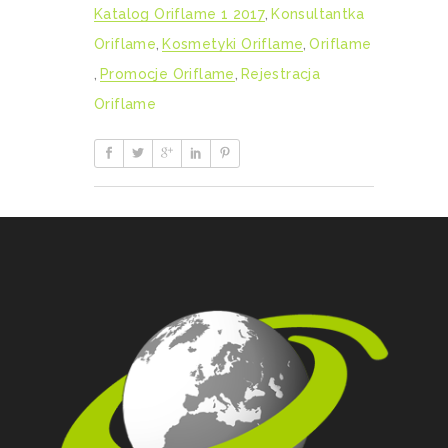
Katalog Oriflame 1 2017
,
Konsultantka
Oriflame
,
Kosmetyki Oriflame
,
Oriflame
,
Promocje Oriflame
,
Rejestracja
Oriflame