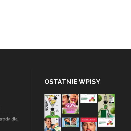
OSTATNIE WPISY
6
grody dla