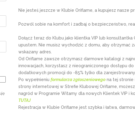
Nie jesteś jeszcze w Klubie Oriflame, a kupujesz nasze
Pozwól sobie na komfort i zadbaj o bezpieczeństwo, real
Dołącz teraz do Klubu jako klientka VIP lub konsultantka
upustem. Nie musisz wychodzić z domu, aby otrzymać za
wskazany adres.
Od Oriflame zawsze otrzymasz darmowe katalogi z najno
innowacjach, korzystasz z nieograniczonego dostępu do
dodatkowych promocji do -85% tylko dla zarejestrowany
Po wypełnieniu
formularza zgłoszeniowego
na tej stronie
strony internetowej w Strefie Klubowej Oriflame, możes
nagród w Programie Witamy dla nowych Klientek VIP i ko
uję
TUTAJ
Rejestracja w Klubie Oriflame jest szybka i łatwa, darmo