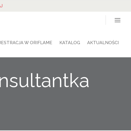
J
JESTRACJA W ORIFLAME
KATALOG
AKTUALNOŚCI
nsultantka