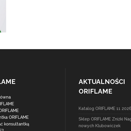
LAME
AKTUALNOŚCI
ORIFLAME
łówna
RIFLAME
Katalog ORIFLAME 11 202
 ORIFLAME
ntka ORIFLAME
Sklep ORIFLAME Zniżki Na
ać konsultantką
nowych Klubowiczek
E?