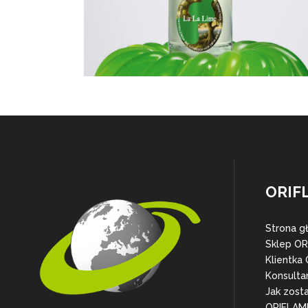
ORIF
Strona g
Sklep O
Klientka
Konsulta
Jak zost
ORIFLAM