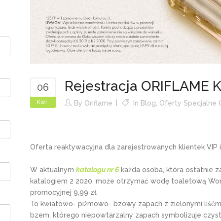
Rejestracja ORIFLAME K
06
Kwi
By
Oriflame
In
Blog
,
Oferty Specjalne 
Oferta reaktywacyjna dla zarejestrowanych klientek VIP i
W aktualnym
katalogu nr 6
każda osoba, która ostatnie 
katalogiem 2 2020, może otrzymać wodę toaletową Wome
promocyjnej 9,99 zł.
To kwiatowo- piżmowo- bzowy zapach z zielonymi liśćm
bzem, którego niepowtarzalny zapach symbolizuje czysto