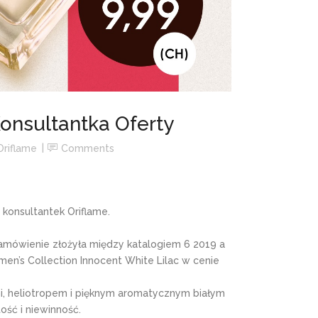
onsultantka Oferty
Oriflame
Comments
 konsultantek Oriflame.
zamówienie złożyła między katalogiem 6 2019 a
n’s Collection Innocent White Lilac w cenie
i, heliotropem i pięknym aromatycznym białym
ść i niewinność.