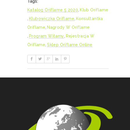
Tags:
Katalog Oriflame 5 2020
,
Klub Oriflame
,
Klubowiczka Oriflame
,
Konsultantka
Oriflame
,
Nagrody W Oriflame
,
Program Witamy
,
Rejestracja W
Oriflame
,
Sklep Oriflame Online