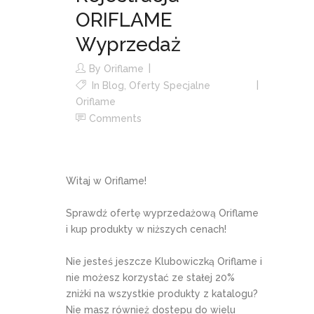
ORIFLAME
Wyprzedaż
By
Oriflame
In
Blog
,
Oferty Specjalne
Oriflame
Comments
Witaj w Oriflame!
Sprawdź ofertę wyprzedażową Oriflame
i kup produkty w niższych cenach!
Nie jesteś jeszcze Klubowiczką Oriflame i
nie możesz korzystać ze stałej 20%
zniżki na wszystkie produkty z katalogu?
Nie masz również dostepu do wielu