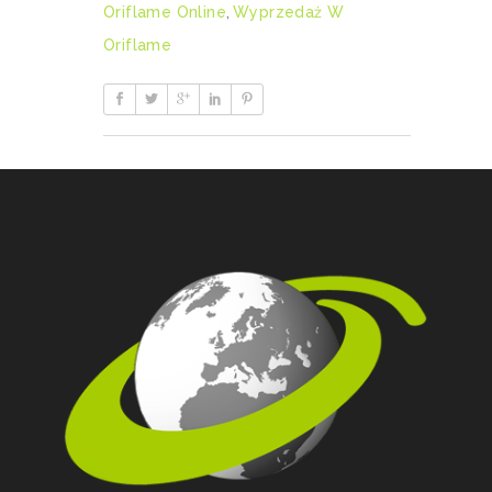
Oriflame Online
,
Wyprzedaż W
Oriflame