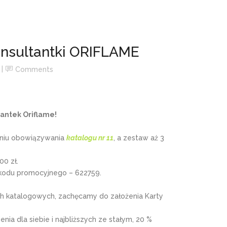
onsultantki ORIFLAME
Comments
tantek Oriflame!
dniu obowiązywania
katalogu nr 11
, a zestaw aż 3
0 zł.
kodu promocyjnego – 622759.
 katalogowych, zachęcamy do założenia Karty
nia dla siebie i najbliższych ze stałym, 20 %