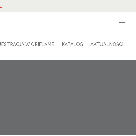
J
JESTRACJA W ORIFLAME
KATALOG
AKTUALNOŚCI