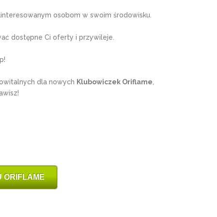
interesowanym osobom w swoim środowisku.
ć dostępne Ci oferty i przywileje.
p!
owitalnych dla nowych
Klubowiczek Oriflame
,
awisz!
 ORIFLAME