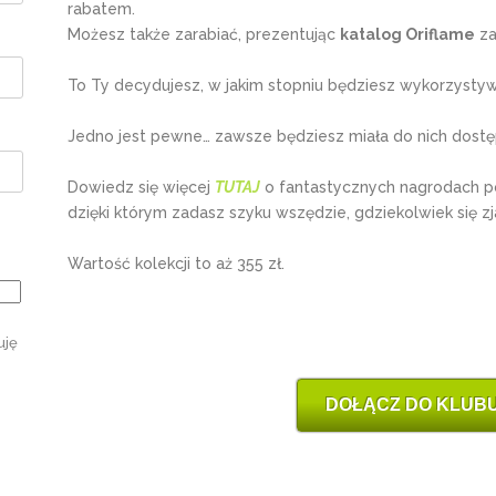
rabatem.
Możesz także zarabiać, prezentując
katalog Oriflame
za
To Ty decydujesz, w jakim stopniu będziesz wykorzystywa
Jedno jest pewne… zawsze będziesz miała do nich dostę
Dowiedz się więcej
TUTAJ
o fantastycznych nagrodach p
dzięki którym zadasz szyku wszędzie, gdziekolwiek się zj
Wartość kolekcji to aż 355 zł.
uję
DOŁĄCZ DO KLUBU