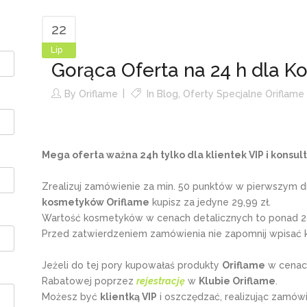
22
Lip
Gorąca Oferta na 24 h dla K
By
Oriflame
In
Blog
,
Oferty Specjalne Oriflame
Mega oferta ważna 24h tylko dla klientek VIP i konsul
Zrealizuj zamówienie za min. 50 punktów w pierwszym 
kosmetyków Oriflame
kupisz za jedyne 29,99 zł.
Wartość kosmetyków w cenach detalicznych to ponad 20
Przed zatwierdzeniem zamówienia nie zapomnij wpisać 
Jeżeli do tej pory kupowałaś produkty
Oriflame
w cenach
Rabatowej poprzez
rejestrację
w
Klubie Oriflame
.
Możesz być
klientką VIP
i oszczędzać, realizując zamówie