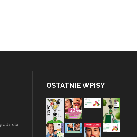
OSTATNIE WPISY
6
grody dla