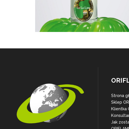
ORIF
Strona g
Sklep O
Klientka
Konsulta
Jak zost
ORIFLAM